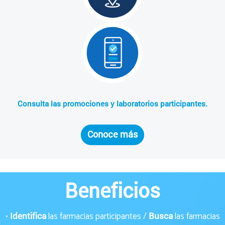
Consulta las promociones y laboratorios participantes.
Conoce más
Beneficios
•
las farmacias participantes /
las farmacias
Identifica
Busca